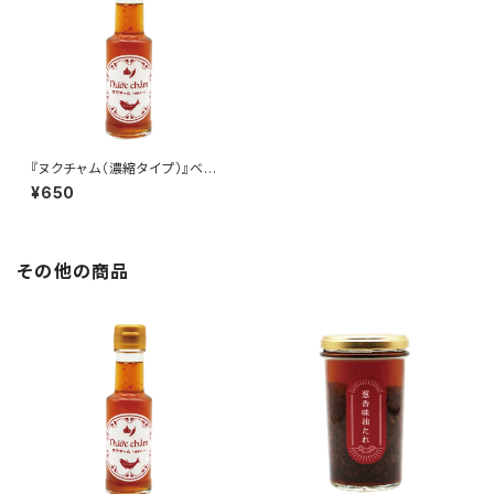
『ヌクチャム（濃縮タイプ）』ベト
ナム調味料【常温品】（瓶入り10
¥650
0㏄）
その他の商品