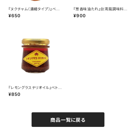
『ヌクチャム（濃縮タイプ）』ベト
『葱香味油たれ』台湾風調味料
ナム調味料【常温品】（瓶入り10
【常温品】（瓶入り190cc）
¥650
¥900
0㏄）
『レモングラスチリオイル』ベトナ
ム調味料【常温品】（瓶入り75g）
¥850
商品一覧に戻る